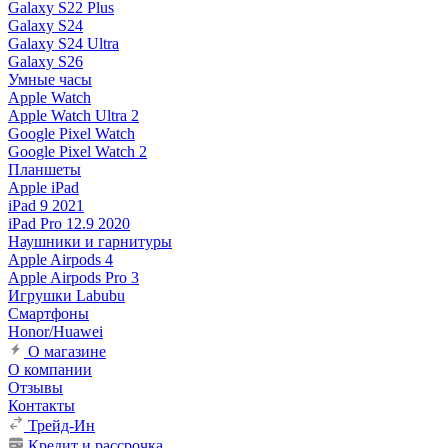
Galaxy S22 Plus
Galaxy S24
Galaxy S24 Ultra
Galaxy S26
Умные часы
Apple Watch
Apple Watch Ultra 2
Google Pixel Watch
Google Pixel Watch 2
Планшеты
Apple iPad
iPad 9 2021
iPad Pro 12.9 2020
Наушники и гарнитуры
Apple Airpods 4
Apple Airpods Pro 3
Игрушки Labubu
Смартфоны
Honor/Huawei
О магазине
О компании
Отзывы
Контакты
Трейд-Ин
Кредит и рассрочка