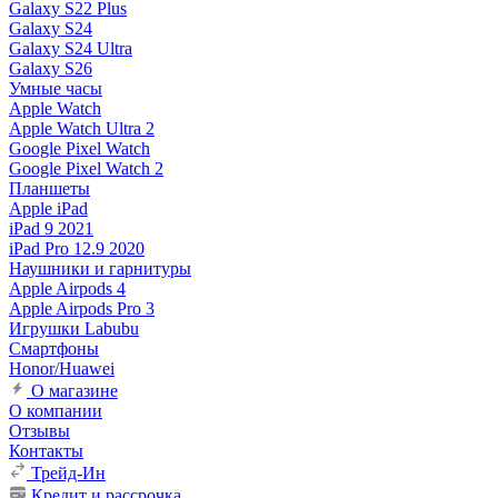
Galaxy S22 Plus
Galaxy S24
Galaxy S24 Ultra
Galaxy S26
Умные часы
Apple Watch
Apple Watch Ultra 2
Google Pixel Watch
Google Pixel Watch 2
Планшеты
Apple iPad
iPad 9 2021
iPad Pro 12.9 2020
Наушники и гарнитуры
Apple Airpods 4
Apple Airpods Pro 3
Игрушки Labubu
Смартфоны
Honor/Huawei
О магазине
О компании
Отзывы
Контакты
Трейд-Ин
Кредит и рассрочка