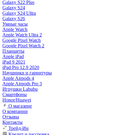
Galaxy S22 Plus
Galaxy S24
Galaxy S24 Ultra
Galaxy S26
Умные часы
Apple Watch
Apple Watch Ultra 2
Google Pixel Watch
Google Pixel Watch 2
Планшеты
Apple iPad
iPad 9 2021
iPad Pro 12.9 2020
Наушники и гарнитуры
Apple Airpods 4
Apple Airpods Pro 3
Игрушки Labubu
Смартфоны
Honor/Huawei
О магазине
О компании
Отзывы
Контакты
Трейд-Ин
Кредит и рассрочка