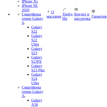
IPhone Xs
iPhone SE
2020
О
Смартфоны
Трейд-
Кредит и
магазине
Гарантия
серии Galaxy
Ин
рассрочка
S
Galaxy
S22
Galaxy
S22
Ultra
Galaxy
S23
Galaxy
S23FE
Galaxy
S23 Plus
Galaxy
S24
Ultra
Смартфоны
серии Galaxy
A
Galaxy
A56