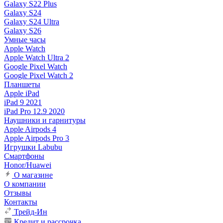
Galaxy S22 Plus
Galaxy S24
Galaxy S24 Ultra
Galaxy S26
Умные часы
Apple Watch
Apple Watch Ultra 2
Google Pixel Watch
Google Pixel Watch 2
Планшеты
Apple iPad
iPad 9 2021
iPad Pro 12.9 2020
Наушники и гарнитуры
Apple Airpods 4
Apple Airpods Pro 3
Игрушки Labubu
Смартфоны
Honor/Huawei
О магазине
О компании
Отзывы
Контакты
Трейд-Ин
Кредит и рассрочка