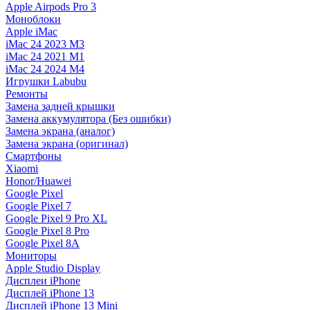
Apple Airpods Pro 3
Моноблоки
Apple iMac
iMac 24 2023 M3
iMac 24 2021 M1
iMac 24 2024 M4
Игрушки Labubu
Ремонты
Замена задней крышки
Замена аккумулятора (Без ошибки)
Замена экрана (аналог)
Замена экрана (оригинал)
Смартфоны
Xiaomi
Honor/Huawei
Google Pixel
Google Pixel 7
Google Pixel 9 Pro XL
Google Pixel 8 Pro
Google Pixel 8A
Мониторы
Apple Studio Display
Дисплеи iPhone
Дисплей iPhone 13
Дисплей iPhone 13 Mini