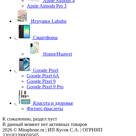
Apple Airpods 4
Apple Airpods Pro 3
Игрушки Labubu
Смартфоны
Honor/Huawei
Google Pixel
Google Pixel 6A
Google Pixel 9
Google Pixel 9 Pro
Красота и здоровье
Фитнес-браслеты
К сожалению, раздел пуст
В данный момент нет активных товаров
2026 © Miraphone.ru | ИП Кусов С.А. | ОГРНИП
320183200059505