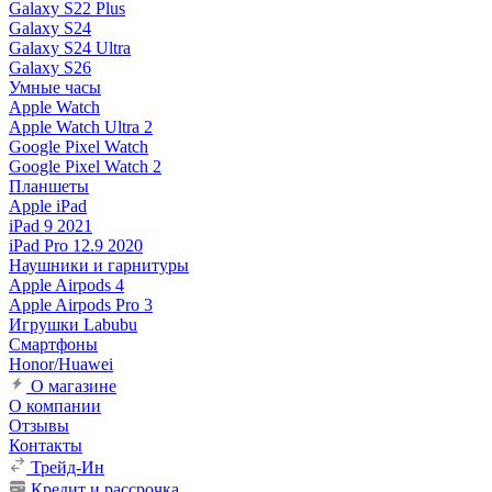
Galaxy S22 Plus
Galaxy S24
Galaxy S24 Ultra
Galaxy S26
Умные часы
Apple Watch
Apple Watch Ultra 2
Google Pixel Watch
Google Pixel Watch 2
Планшеты
Apple iPad
iPad 9 2021
iPad Pro 12.9 2020
Наушники и гарнитуры
Apple Airpods 4
Apple Airpods Pro 3
Игрушки Labubu
Смартфоны
Honor/Huawei
О магазине
О компании
Отзывы
Контакты
Трейд-Ин
Кредит и рассрочка