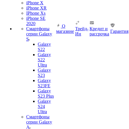
iPhone X
iPhone XR
IPhone Xs
iPhone SE
2020
О
Смартфоны
Трейд-
Кредит и
магазине
Гарантия
серии Galaxy
Ин
рассрочка
S
Galaxy
S22
Galaxy
S22
Ultra
Galaxy
S23
Galaxy
S23FE
Galaxy
S23 Plus
Galaxy
S24
Ultra
Смартфоны
серии Galaxy
A