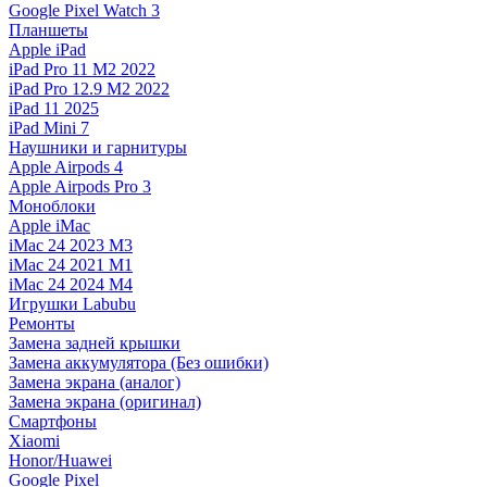
Google Pixel Watch 3
Планшеты
Apple iPad
iPad Pro 11 M2 2022
iPad Pro 12.9 M2 2022
iPad 11 2025
iPad Mini 7
Наушники и гарнитуры
Apple Airpods 4
Apple Airpods Pro 3
Моноблоки
Apple iMac
iMac 24 2023 M3
iMac 24 2021 M1
iMac 24 2024 M4
Игрушки Labubu
Ремонты
Замена задней крышки
Замена аккумулятора (Без ошибки)
Замена экрана (аналог)
Замена экрана (оригинал)
Смартфоны
Xiaomi
Honor/Huawei
Google Pixel