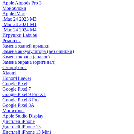
Apple Airpods Pro 3
Моноблоки
Apple iMac
iMac 24 2023 M3
iMac 24 2021 M1
iMac 24 2024 M4
Игрушки Labubu
Ремонты
Замена задней крышки
Замена аккумулятора (Без ошибки)
Замена экрана (аналог)
Замена экрана (оригинал)
Смартфоны
Xiaomi
Honor/Huawei
Google Pixel
Google Pixel 7
Google Pixel 9 Pro XL
Google Pixel 8 Pro
Google Pixel 8A
Мониторы
Apple Studio Display
Дисплеи iPhone
Дисплей iPhone 13
Дисплей iPhone 13 Mini