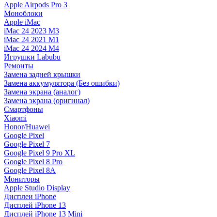
Apple Airpods Pro 3
Моноблоки
Apple iMac
iMac 24 2023 M3
iMac 24 2021 M1
iMac 24 2024 M4
Игрушки Labubu
Ремонты
Замена задней крышки
Замена аккумулятора (Без ошибки)
Замена экрана (аналог)
Замена экрана (оригинал)
Смартфоны
Xiaomi
Honor/Huawei
Google Pixel
Google Pixel 7
Google Pixel 9 Pro XL
Google Pixel 8 Pro
Google Pixel 8A
Мониторы
Apple Studio Display
Дисплеи iPhone
Дисплей iPhone 13
Дисплей iPhone 13 Mini