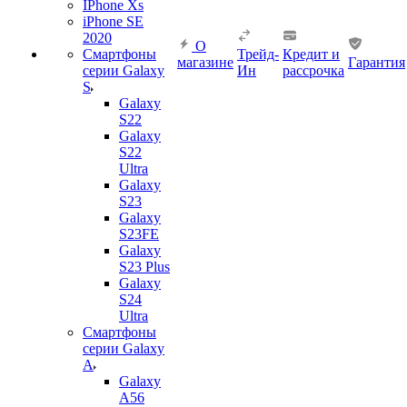
IPhone Xs
iPhone SE
2020
О
Смартфоны
Трейд-
Кредит и
магазине
Гарантия
серии Galaxy
Ин
рассрочка
S
Galaxy
S22
Galaxy
S22
Ultra
Galaxy
S23
Galaxy
S23FE
Galaxy
S23 Plus
Galaxy
S24
Ultra
Смартфоны
серии Galaxy
A
Galaxy
A56