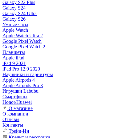
Galaxy S22 Plus
Galaxy S24
Galaxy S24 Ultra
Galaxy S26
Умные часы
Apple Watch
Apple Watch Ultra 2
Google Pixel Watch
Google Pixel Watch 2
Планшеты
Apple iPad
iPad 9 2021
iPad Pro 12.9 2020
Наушники и гарнитуры
Apple Airpods 4
Apple Airpods Pro 3
Игрушки Labubu
Смартфоны
Honor/Huawei
О магазине
О компании
Отзывы
Контакты
Трейд-Ин
Кредит и рассрочка