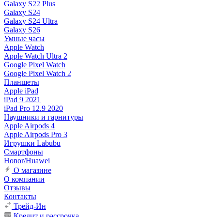
Galaxy S22 Plus
Galaxy S24
Galaxy S24 Ultra
Galaxy S26
Умные часы
Apple Watch
Apple Watch Ultra 2
Google Pixel Watch
Google Pixel Watch 2
Планшеты
Apple iPad
iPad 9 2021
iPad Pro 12.9 2020
Наушники и гарнитуры
Apple Airpods 4
Apple Airpods Pro 3
Игрушки Labubu
Смартфоны
Honor/Huawei
О магазине
О компании
Отзывы
Контакты
Трейд-Ин
Кредит и рассрочка