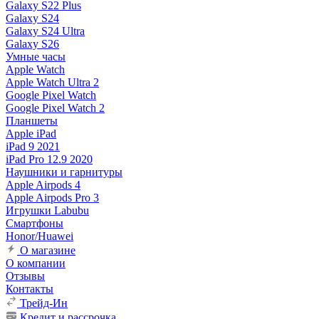
Galaxy S22 Plus
Galaxy S24
Galaxy S24 Ultra
Galaxy S26
Умные часы
Apple Watch
Apple Watch Ultra 2
Google Pixel Watch
Google Pixel Watch 2
Планшеты
Apple iPad
iPad 9 2021
iPad Pro 12.9 2020
Наушники и гарнитуры
Apple Airpods 4
Apple Airpods Pro 3
Игрушки Labubu
Смартфоны
Honor/Huawei
О магазине
О компании
Отзывы
Контакты
Трейд-Ин
Кредит и рассрочка