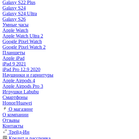
Galaxy S22 Plus
Galaxy S24
Galaxy S24 Ultra
Galaxy S26
Умные часы
Apple Watch
Apple Watch Ultra 2
Google Pixel Watch
Google Pixel Watch 2
Планшеты
Apple iPad
iPad 9 2021
iPad Pro 12.9 2020
Наушники и гарнитуры
Apple Airpods 4
Apple Airpods Pro 3
Игрушки Labubu
Смартфоны
Honor/Huawei
О магазине
О компании
Отзывы
Контакты
Трейд-Ин
Кредит и рассрочка