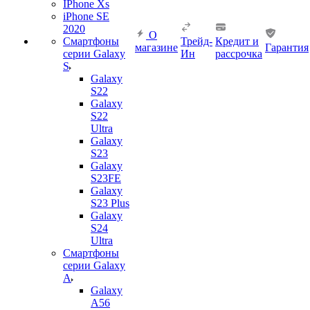
IPhone Xs
iPhone SE
2020
О
Смартфоны
Трейд-
Кредит и
магазине
Гарантия
серии Galaxy
Ин
рассрочка
S
Galaxy
S22
Galaxy
S22
Ultra
Galaxy
S23
Galaxy
S23FE
Galaxy
S23 Plus
Galaxy
S24
Ultra
Смартфоны
серии Galaxy
A
Galaxy
A56