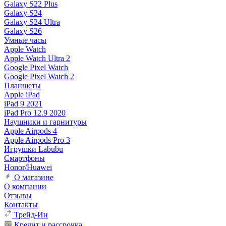
Galaxy S22 Plus
Galaxy S24
Galaxy S24 Ultra
Galaxy S26
Умные часы
Apple Watch
Apple Watch Ultra 2
Google Pixel Watch
Google Pixel Watch 2
Планшеты
Apple iPad
iPad 9 2021
iPad Pro 12.9 2020
Наушники и гарнитуры
Apple Airpods 4
Apple Airpods Pro 3
Игрушки Labubu
Смартфоны
Honor/Huawei
О магазине
О компании
Отзывы
Контакты
Трейд-Ин
Кредит и рассрочка