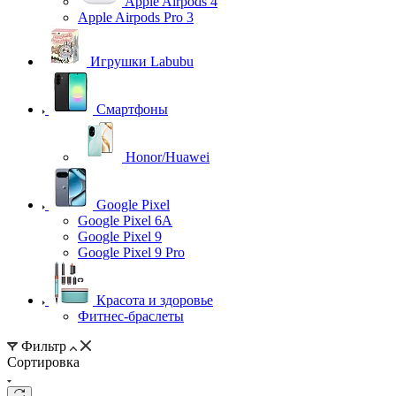
Apple Airpods 4
Apple Airpods Pro 3
Игрушки Labubu
Смартфоны
Honor/Huawei
Google Pixel
Google Pixel 6A
Google Pixel 9
Google Pixel 9 Pro
Красота и здоровье
Фитнес-браслеты
Фильтр
Сортировка