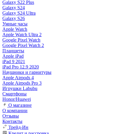
Galaxy S22 Plus
Galaxy S24
Galaxy S24 Ultra
Galaxy S26
Умные часы
Apple Watch
Apple Watch Ultra 2
Google Pixel Watch
Google Pixel Watch 2
Планшеты
Apple iPad
iPad 9 2021
iPad Pro 12.9 2020
Наушники и гарнитуры
Apple Airpods 4
Apple Airpods Pro 3
Игрушки Labubu
Смартфоны
Honor/Huawei
О магазине
О компании
Отзывы
Контакты
Трейд-Ин
Кредит и рассрочка