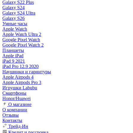
Galaxy S22 Plus
Galaxy S24
Galaxy S24 Ultra
Galaxy S26
Умные часы
Apple Watch
Apple Watch Ultra 2
Google Pixel Watch
Google Pixel Watch 2
Планшеты
Apple iPad
iPad 9 2021
iPad Pro 12.9 2020
Наушники и гарнитуры
Apple Airpods 4
Apple Airpods Pro 3
Игрушки Labubu
Смартфоны
Honor/Huawei
О магазине
О компании
Отзывы
Контакты
Трейд-Ин
Кредит и рассрочка