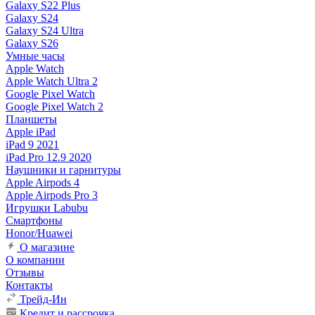
Galaxy S22 Plus
Galaxy S24
Galaxy S24 Ultra
Galaxy S26
Умные часы
Apple Watch
Apple Watch Ultra 2
Google Pixel Watch
Google Pixel Watch 2
Планшеты
Apple iPad
iPad 9 2021
iPad Pro 12.9 2020
Наушники и гарнитуры
Apple Airpods 4
Apple Airpods Pro 3
Игрушки Labubu
Смартфоны
Honor/Huawei
О магазине
О компании
Отзывы
Контакты
Трейд-Ин
Кредит и рассрочка