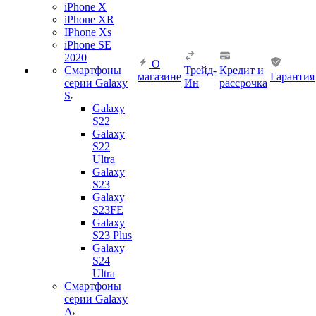
iPhone X
iPhone XR
IPhone Xs
iPhone SE
2020
О
Смартфоны
Трейд-
Кредит и
магазине
Гарантия
серии Galaxy
Ин
рассрочка
S
Galaxy
S22
Galaxy
S22
Ultra
Galaxy
S23
Galaxy
S23FE
Galaxy
S23 Plus
Galaxy
S24
Ultra
Смартфоны
серии Galaxy
A