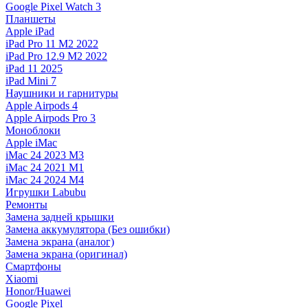
Google Pixel Watch 3
Планшеты
Apple iPad
iPad Pro 11 M2 2022
iPad Pro 12.9 M2 2022
iPad 11 2025
iPad Mini 7
Наушники и гарнитуры
Apple Airpods 4
Apple Airpods Pro 3
Моноблоки
Apple iMac
iMac 24 2023 M3
iMac 24 2021 M1
iMac 24 2024 M4
Игрушки Labubu
Ремонты
Замена задней крышки
Замена аккумулятора (Без ошибки)
Замена экрана (аналог)
Замена экрана (оригинал)
Смартфоны
Xiaomi
Honor/Huawei
Google Pixel