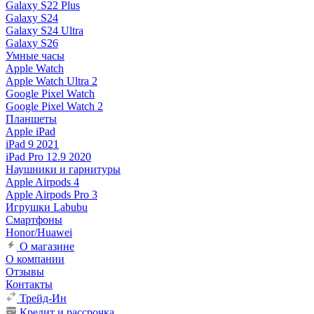
Galaxy S22 Plus
Galaxy S24
Galaxy S24 Ultra
Galaxy S26
Умные часы
Apple Watch
Apple Watch Ultra 2
Google Pixel Watch
Google Pixel Watch 2
Планшеты
Apple iPad
iPad 9 2021
iPad Pro 12.9 2020
Наушники и гарнитуры
Apple Airpods 4
Apple Airpods Pro 3
Игрушки Labubu
Смартфоны
Honor/Huawei
О магазине
О компании
Отзывы
Контакты
Трейд-Ин
Кредит и рассрочка