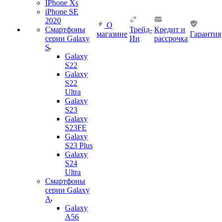
IPhone Xs
iPhone SE
2020
О
Смартфоны
Трейд-
Кредит и
магазине
Гарантия
серии Galaxy
Ин
рассрочка
S
Galaxy
S22
Galaxy
S22
Ultra
Galaxy
S23
Galaxy
S23FE
Galaxy
S23 Plus
Galaxy
S24
Ultra
Смартфоны
серии Galaxy
A
Galaxy
A56