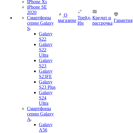
IPhone Xs
iPhone SE
2020
О
Смартфоны
Трейд-
Кредит и
магазине
Гарантия
серии Galaxy
Ин
рассрочка
S
Galaxy
S22
Galaxy
S22
Ultra
Galaxy
S23
Galaxy
S23FE
Galaxy
S23 Plus
Galaxy
S24
Ultra
Смартфоны
серии Galaxy
A
Galaxy
A56