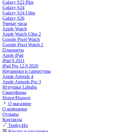
Galaxy S22 Plus
Galaxy S24
Galaxy S24 Ultra
Galaxy S26
Умные часы
Apple Watch
Apple Watch Ultra 2
Google Pixel Watch
Google Pixel Watch 2
Планшеты
Apple iPad
iPad 9 2021
iPad Pro 12.9 2020
Наушники и гарнитуры
Apple Airpods 4
Apple Airpods Pro 3
Игрушки Labubu
Смартфоны
Honor/Huawei
О магазине
О компании
Отзывы
Контакты
Трейд-Ин
Кредит и рассрочка