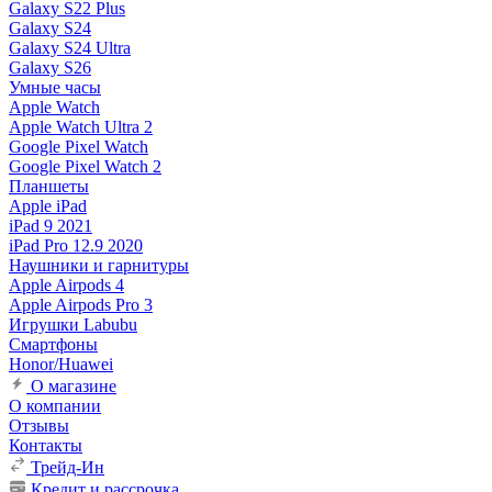
Galaxy S22 Plus
Galaxy S24
Galaxy S24 Ultra
Galaxy S26
Умные часы
Apple Watch
Apple Watch Ultra 2
Google Pixel Watch
Google Pixel Watch 2
Планшеты
Apple iPad
iPad 9 2021
iPad Pro 12.9 2020
Наушники и гарнитуры
Apple Airpods 4
Apple Airpods Pro 3
Игрушки Labubu
Смартфоны
Honor/Huawei
О магазине
О компании
Отзывы
Контакты
Трейд-Ин
Кредит и рассрочка