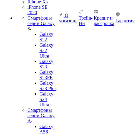
IPhone Xs
iPhone SE
2020
О
Смартфоны
Трейд-
Кредит и
магазине
Гарантия
серии Galaxy
Ин
рассрочка
S
Galaxy
S22
Galaxy
S22
Ultra
Galaxy
S23
Galaxy
S23FE
Galaxy
S23 Plus
Galaxy
S24
Ultra
Смартфоны
серии Galaxy
A
Galaxy
A56