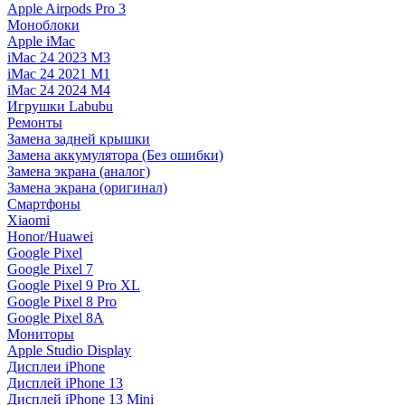
Apple Airpods Pro 3
Моноблоки
Apple iMac
iMac 24 2023 M3
iMac 24 2021 M1
iMac 24 2024 M4
Игрушки Labubu
Ремонты
Замена задней крышки
Замена аккумулятора (Без ошибки)
Замена экрана (аналог)
Замена экрана (оригинал)
Смартфоны
Xiaomi
Honor/Huawei
Google Pixel
Google Pixel 7
Google Pixel 9 Pro XL
Google Pixel 8 Pro
Google Pixel 8A
Мониторы
Apple Studio Display
Дисплеи iPhone
Дисплей iPhone 13
Дисплей iPhone 13 Mini