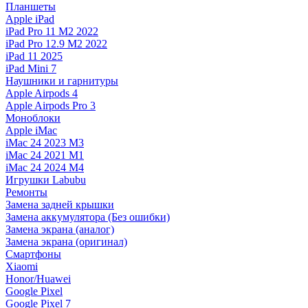
Планшеты
Apple iPad
iPad Pro 11 M2 2022
iPad Pro 12.9 M2 2022
iPad 11 2025
iPad Mini 7
Наушники и гарнитуры
Apple Airpods 4
Apple Airpods Pro 3
Моноблоки
Apple iMac
iMac 24 2023 M3
iMac 24 2021 M1
iMac 24 2024 M4
Игрушки Labubu
Ремонты
Замена задней крышки
Замена аккумулятора (Без ошибки)
Замена экрана (аналог)
Замена экрана (оригинал)
Смартфоны
Xiaomi
Honor/Huawei
Google Pixel
Google Pixel 7