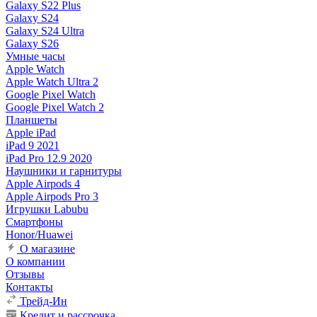
Galaxy S22 Plus
Galaxy S24
Galaxy S24 Ultra
Galaxy S26
Умные часы
Apple Watch
Apple Watch Ultra 2
Google Pixel Watch
Google Pixel Watch 2
Планшеты
Apple iPad
iPad 9 2021
iPad Pro 12.9 2020
Наушники и гарнитуры
Apple Airpods 4
Apple Airpods Pro 3
Игрушки Labubu
Смартфоны
Honor/Huawei
О магазине
О компании
Отзывы
Контакты
Трейд-Ин
Кредит и рассрочка