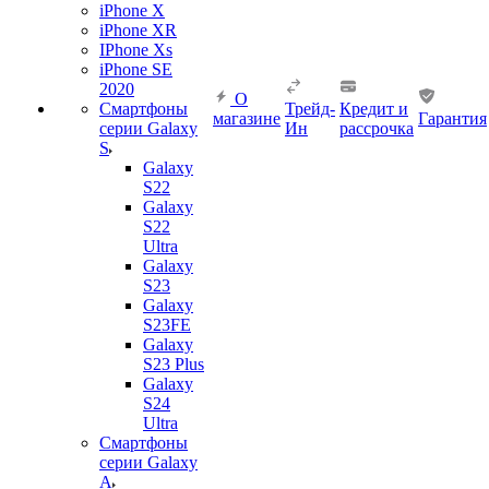
iPhone X
iPhone XR
IPhone Xs
iPhone SE
2020
О
Смартфоны
Трейд-
Кредит и
магазине
Гарантия
серии Galaxy
Ин
рассрочка
S
Galaxy
S22
Galaxy
S22
Ultra
Galaxy
S23
Galaxy
S23FE
Galaxy
S23 Plus
Galaxy
S24
Ultra
Смартфоны
серии Galaxy
A