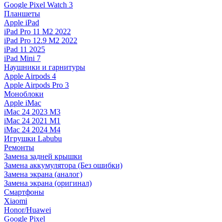
Google Pixel Watch 3
Планшеты
Apple iPad
iPad Pro 11 M2 2022
iPad Pro 12.9 M2 2022
iPad 11 2025
iPad Mini 7
Наушники и гарнитуры
Apple Airpods 4
Apple Airpods Pro 3
Моноблоки
Apple iMac
iMac 24 2023 M3
iMac 24 2021 M1
iMac 24 2024 M4
Игрушки Labubu
Ремонты
Замена задней крышки
Замена аккумулятора (Без ошибки)
Замена экрана (аналог)
Замена экрана (оригинал)
Смартфоны
Xiaomi
Honor/Huawei
Google Pixel