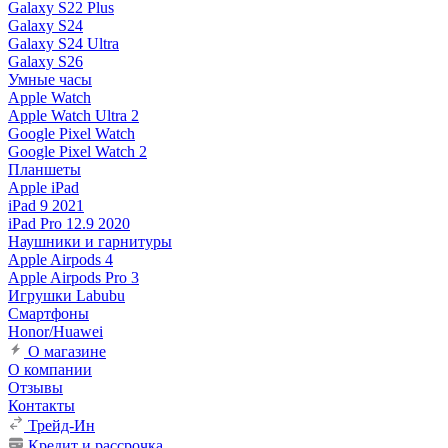
Galaxy S22 Plus
Galaxy S24
Galaxy S24 Ultra
Galaxy S26
Умные часы
Apple Watch
Apple Watch Ultra 2
Google Pixel Watch
Google Pixel Watch 2
Планшеты
Apple iPad
iPad 9 2021
iPad Pro 12.9 2020
Наушники и гарнитуры
Apple Airpods 4
Apple Airpods Pro 3
Игрушки Labubu
Смартфоны
Honor/Huawei
О магазине
О компании
Отзывы
Контакты
Трейд-Ин
Кредит и рассрочка