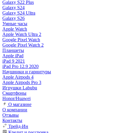
Galaxy S22 Plus
Galaxy S24
Galaxy S24 Ultra
Galaxy S26
Умные часы
Apple Watch
Apple Watch Ultra 2
Google Pixel Watch
Google Pixel Watch 2
Планшеты
Apple iPad
iPad 9 2021
iPad Pro 12.9 2020
Наушники и гарнитуры
Apple Airpods 4
Apple Airpods Pro 3
Игрушки Labubu
Смартфоны
Honor/Huawei
О магазине
О компании
Отзывы
Контакты
Трейд-Ин
Кредит и рассрочка