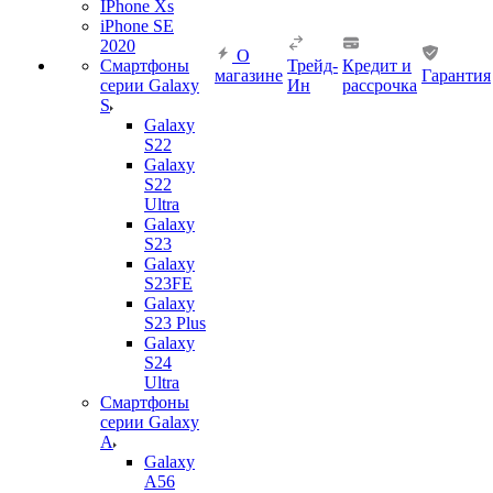
IPhone Xs
iPhone SE
2020
О
Смартфоны
Трейд-
Кредит и
магазине
Гарантия
серии Galaxy
Ин
рассрочка
S
Galaxy
S22
Galaxy
S22
Ultra
Galaxy
S23
Galaxy
S23FE
Galaxy
S23 Plus
Galaxy
S24
Ultra
Смартфоны
серии Galaxy
A
Galaxy
A56