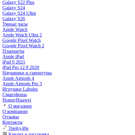
Galaxy S22 Plus
Galaxy S24
Galaxy S24 Ultra
Galaxy S26
Умные часы
Apple Watch
Apple Watch Ultra 2
Google Pixel Watch
Google Pixel Watch 2
Планшеты
Apple iPad
iPad 9 2021
iPad Pro 12.9 2020
Наушники и гарнитуры
Apple Airpods 4
Apple Airpods Pro 3
Игрушки Labubu
Смартфоны
Honor/Huawei
О магазине
О компании
Отзывы
Контакты
Трейд-Ин
Кредит и рассрочка