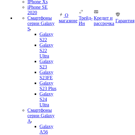
IPhone Xs
iPhone SE
2020
О
Смартфоны
Трейд-
Кредит и
магазине
Гарантия
серии Galaxy
Ин
рассрочка
S
Galaxy
S22
Galaxy
S22
Ultra
Galaxy
S23
Galaxy
S23FE
Galaxy
S23 Plus
Galaxy
S24
Ultra
Смартфоны
серии Galaxy
A
Galaxy
A56