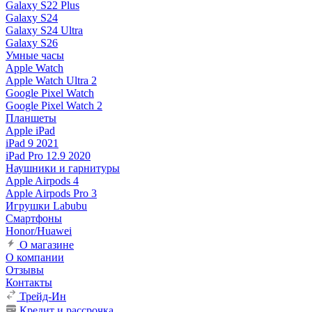
Galaxy S22 Plus
Galaxy S24
Galaxy S24 Ultra
Galaxy S26
Умные часы
Apple Watch
Apple Watch Ultra 2
Google Pixel Watch
Google Pixel Watch 2
Планшеты
Apple iPad
iPad 9 2021
iPad Pro 12.9 2020
Наушники и гарнитуры
Apple Airpods 4
Apple Airpods Pro 3
Игрушки Labubu
Смартфоны
Honor/Huawei
О магазине
О компании
Отзывы
Контакты
Трейд-Ин
Кредит и рассрочка