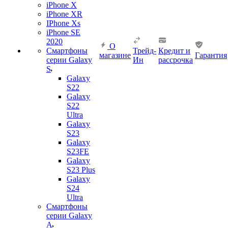
iPhone X
iPhone XR
IPhone Xs
iPhone SE
2020
О
Смартфоны
Трейд-
Кредит и
магазине
Гарантия
серии Galaxy
Ин
рассрочка
S
Galaxy
S22
Galaxy
S22
Ultra
Galaxy
S23
Galaxy
S23FE
Galaxy
S23 Plus
Galaxy
S24
Ultra
Смартфоны
серии Galaxy
A