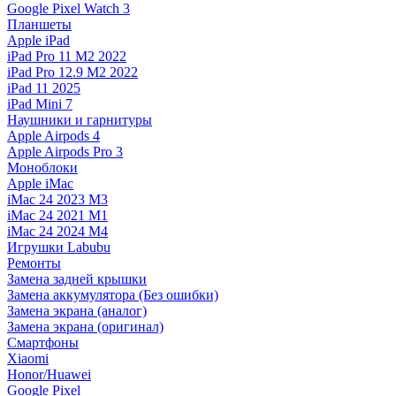
Google Pixel Watch 3
Планшеты
Apple iPad
iPad Pro 11 M2 2022
iPad Pro 12.9 M2 2022
iPad 11 2025
iPad Mini 7
Наушники и гарнитуры
Apple Airpods 4
Apple Airpods Pro 3
Моноблоки
Apple iMac
iMac 24 2023 M3
iMac 24 2021 M1
iMac 24 2024 M4
Игрушки Labubu
Ремонты
Замена задней крышки
Замена аккумулятора (Без ошибки)
Замена экрана (аналог)
Замена экрана (оригинал)
Смартфоны
Xiaomi
Honor/Huawei
Google Pixel