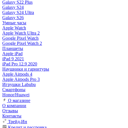
Galaxy S22 Plus
Galaxy S24
Galaxy S24 Ultra
Galaxy S26
Умные часы
Apple Watch
Apple Watch Ultra 2
Google Pixel Watch
Google Pixel Watch 2
Планшеты
Apple iPad
iPad 9 2021
iPad Pro 12.9 2020
Наушники и гарнитуры
Apple Airpods 4
Apple Airpods Pro 3
Игрушки Labubu
Смартфоны
Honor/Huawei
О магазине
О компании
Отзывы
Контакты
Трейд-Ин
Кредит и рассрочка