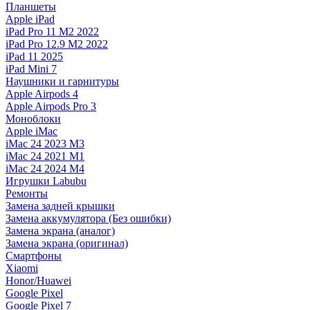
Планшеты
Apple iPad
iPad Pro 11 M2 2022
iPad Pro 12.9 M2 2022
iPad 11 2025
iPad Mini 7
Наушники и гарнитуры
Apple Airpods 4
Apple Airpods Pro 3
Моноблоки
Apple iMac
iMac 24 2023 M3
iMac 24 2021 M1
iMac 24 2024 M4
Игрушки Labubu
Ремонты
Замена задней крышки
Замена аккумулятора (Без ошибки)
Замена экрана (аналог)
Замена экрана (оригинал)
Смартфоны
Xiaomi
Honor/Huawei
Google Pixel
Google Pixel 7