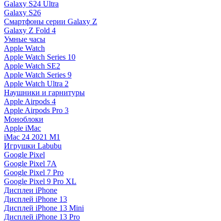
Galaxy S24 Ultra
Galaxy S26
Смартфоны серии Galaxy Z
Galaxy Z Fold 4
Умные часы
Apple Watch
Apple Watch Series 10
Apple Watch SE2
Apple Watch Series 9
Apple Watch Ultra 2
Наушники и гарнитуры
Apple Airpods 4
Apple Airpods Pro 3
Моноблоки
Apple iMac
iMac 24 2021 M1
Игрушки Labubu
Google Pixel
Google Pixel 7А
Google Pixel 7 Pro
Google Pixel 9 Pro XL
Дисплеи iPhone
Дисплей iPhone 13
Дисплей iPhone 13 Mini
Дисплей iPhone 13 Pro