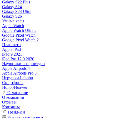
Galaxy S22 Plus
Galaxy S24
Galaxy S24 Ultra
Galaxy S26
Умные часы
Apple Watch
Apple Watch Ultra 2
Google Pixel Watch
Google Pixel Watch 2
Планшеты
Apple iPad
iPad 9 2021
iPad Pro 12.9 2020
Наушники и гарнитуры
Apple Airpods 4
Apple Airpods Pro 3
Игрушки Labubu
Смартфоны
Honor/Huawei
О магазине
О компании
Отзывы
Контакты
Трейд-Ин
Кредит и рассрочка