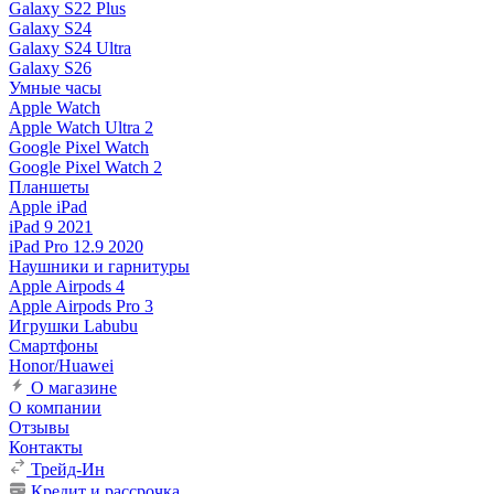
Galaxy S22 Plus
Galaxy S24
Galaxy S24 Ultra
Galaxy S26
Умные часы
Apple Watch
Apple Watch Ultra 2
Google Pixel Watch
Google Pixel Watch 2
Планшеты
Apple iPad
iPad 9 2021
iPad Pro 12.9 2020
Наушники и гарнитуры
Apple Airpods 4
Apple Airpods Pro 3
Игрушки Labubu
Смартфоны
Honor/Huawei
О магазине
О компании
Отзывы
Контакты
Трейд-Ин
Кредит и рассрочка