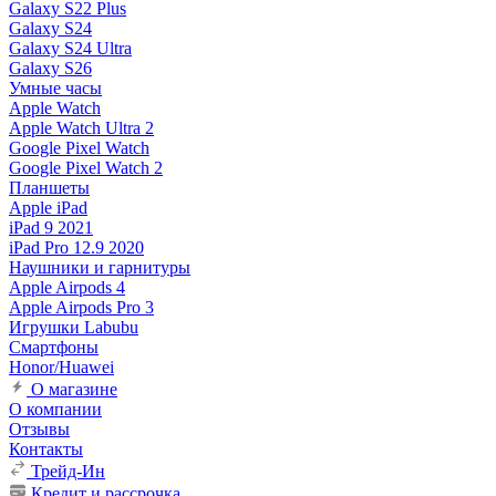
Galaxy S22 Plus
Galaxy S24
Galaxy S24 Ultra
Galaxy S26
Умные часы
Apple Watch
Apple Watch Ultra 2
Google Pixel Watch
Google Pixel Watch 2
Планшеты
Apple iPad
iPad 9 2021
iPad Pro 12.9 2020
Наушники и гарнитуры
Apple Airpods 4
Apple Airpods Pro 3
Игрушки Labubu
Смартфоны
Honor/Huawei
О магазине
О компании
Отзывы
Контакты
Трейд-Ин
Кредит и рассрочка