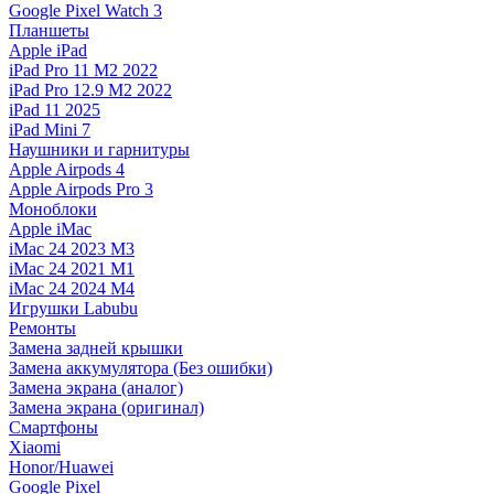
Google Pixel Watch 3
Планшеты
Apple iPad
iPad Pro 11 M2 2022
iPad Pro 12.9 M2 2022
iPad 11 2025
iPad Mini 7
Наушники и гарнитуры
Apple Airpods 4
Apple Airpods Pro 3
Моноблоки
Apple iMac
iMac 24 2023 M3
iMac 24 2021 M1
iMac 24 2024 M4
Игрушки Labubu
Ремонты
Замена задней крышки
Замена аккумулятора (Без ошибки)
Замена экрана (аналог)
Замена экрана (оригинал)
Смартфоны
Xiaomi
Honor/Huawei
Google Pixel