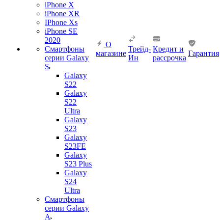
iPhone X
iPhone XR
IPhone Xs
iPhone SE
2020
О
Смартфоны
Трейд-
Кредит и
магазине
Гарантия
серии Galaxy
Ин
рассрочка
S
Galaxy
S22
Galaxy
S22
Ultra
Galaxy
S23
Galaxy
S23FE
Galaxy
S23 Plus
Galaxy
S24
Ultra
Смартфоны
серии Galaxy
A