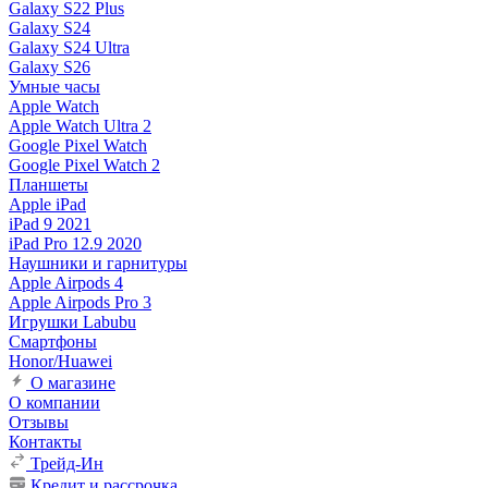
Galaxy S22 Plus
Galaxy S24
Galaxy S24 Ultra
Galaxy S26
Умные часы
Apple Watch
Apple Watch Ultra 2
Google Pixel Watch
Google Pixel Watch 2
Планшеты
Apple iPad
iPad 9 2021
iPad Pro 12.9 2020
Наушники и гарнитуры
Apple Airpods 4
Apple Airpods Pro 3
Игрушки Labubu
Смартфоны
Honor/Huawei
О магазине
О компании
Отзывы
Контакты
Трейд-Ин
Кредит и рассрочка