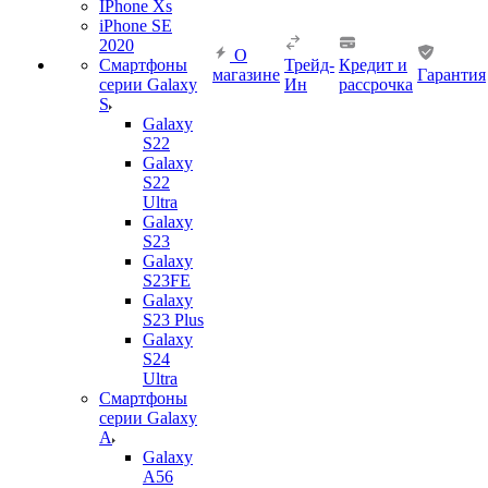
IPhone Xs
iPhone SE
2020
О
Смартфоны
Трейд-
Кредит и
магазине
Гарантия
серии Galaxy
Ин
рассрочка
S
Galaxy
S22
Galaxy
S22
Ultra
Galaxy
S23
Galaxy
S23FE
Galaxy
S23 Plus
Galaxy
S24
Ultra
Смартфоны
серии Galaxy
A
Galaxy
A56